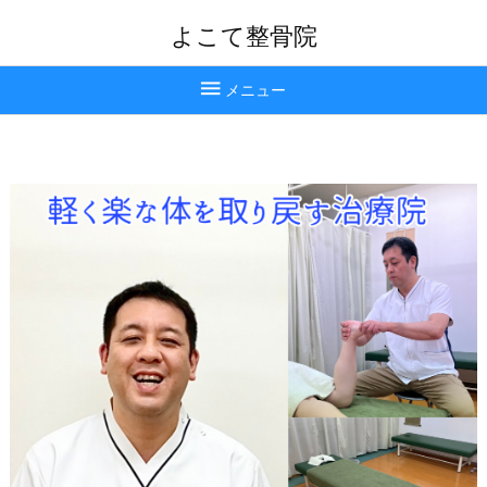
よこて整骨院

メニュー